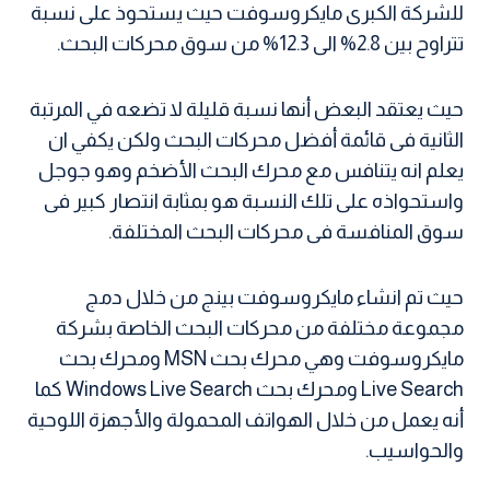
للشركة الكبرى مايكروسوفت حيث يستحوذ على نسبة
تتراوح بين 2.8% الى 12.3% من سوق محركات البحث.
حيث يعتقد البعض أنها نسبة قليلة لا تضعه في المرتبة
الثانية فى قائمة أفضل محركات البحث ولكن يكفي ان
يعلم انه يتنافس مع محرك البحث الأضخم وهو جوجل
واستحواذه على تلك النسبة هو بمثابة انتصار كبير فى
سوق المنافسة فى محركات البحث المختلفة.
حيث تم انشاء مايكروسوفت بينج من خلال دمج
مجموعة مختلفة من محركات البحث الخاصة بشركة
مايكروسوفت وهي محرك بحث MSN ومحرك بحث
Live Search ومحرك بحث Windows Live Search كما
أنه يعمل من خلال الهواتف المحمولة والأجهزة اللوحية
والحواسيب.