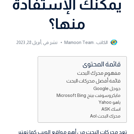
يمكنك الإستفادة
منها؟
الكاتب :
Mamoon Team
نشر في ٫
أبريل 28, 2023
قائمة المحتوى
مفهوم محرك البحث
قائمة أفضل محركات البحث
جوجل Google
مايكروسوفت بينج Microsoft Bing
ياهو Yahoo
اسك ASK
محرك البحث Aol
تعد محركات البحث من أهم مواقع الويب كما تعتبر