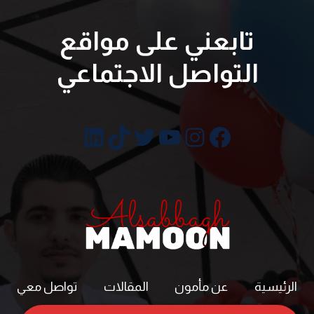
تابعني على مواقع
التواصل الاجتماعي
فيسبوك
إنستجرام
تويتر
يوتيوب
تيك توك
لينكد إن
الرئيسية
عن مأمون
المقالات
تواصل معي