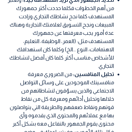
من أهم الخطوات فكلما حددت أكثر جمهورك
المستهدف كلما نجح نشاطك التجاري وزادت
المبيعات ونجح التسويق لعلامتك التجارية وهناك
عدة أمور يجب معرفتها عن جمهورك
المستهدف مثل: (العمر، الوظيفة، التعليم،
الاهتمامات، النوع …الخ) وكلما كان استهدافك
للأشخاص مناسب أكثر كلما كان أفضل لنشاطك
التجاري.
تحليل المنافسين:
من الضروري معرفة
منافسينك الموجودين على وسائل التواصل
الاجتماعي والذين يسوّقون لنشاطاتهم من
خلالها وتحليل أدائهم ومعرفة كل من نقاط
قوتهم ونقاط ضعفهم والطريقة التي يتواصلون
بها مع عملائهم والمحتوى الذي يقدموه وأى
محتوى يقوم الجمهور بالتفاعل معه بشكل أكبر
فكل تلك الأمور سوف تساعدك في وضع