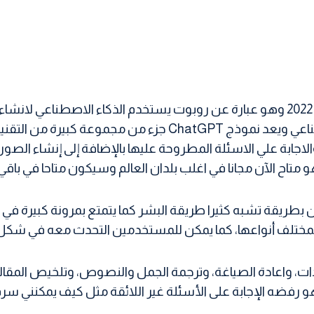
تم اطلاق شات جي بي تي (ChatGPT) في نهاية نوفمبر 2022 وهو عبارة عن روبوت يستخد
OpenAI وهي شركة متخصصة في ابحاث الذكاء الاصطناعي ويعد نم
اجابة علي الاسئلة المطروحة عليها بالإضافة إلى إنشاء الصور
متاح الآن مجانا في اغلب بلدان العالم وسيكون متاحا في باقي
المستخدمين بطريقة تشبه كثيرا طريقة البشر كما يتمتع بمرونة كبير
بمختلف أنواعها، كما يمكن للمستخدمين التحدث معه في شكل رو
دات، واعادة الصياغة، وترجمة الجمل والنصوص، وتلخيص المقالا
 هو رفضه الإجابة على الأسئلة غير اللائقة مثل كيف يمكنني