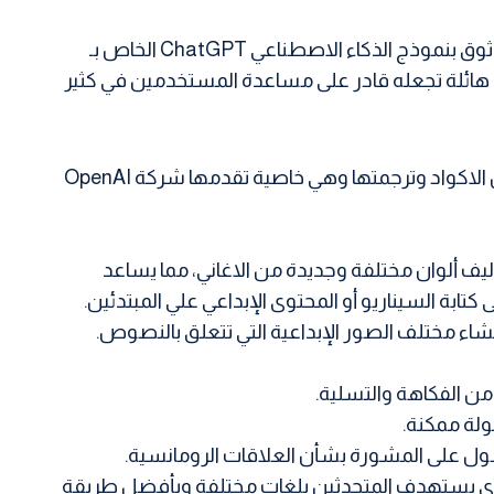
ويعتبر اكثر الاسئلة التي يطرحها المستخدمون هو كيف يمكن الاستفادة من ChatGPT؟ وعلى الرغم من أنه يمكن الوثوق بنموذج الذكاء الاصطناعي ChatGPT الخاص بـ
درات هائلة تجعله قادر على مساعدة المستخدمين في كثير
يعمل علي شرح الاكواد البرمجية بالإضافة الى تصحيح الاخطاء وكتابتها لمساعدة المبرمجين كما يتمكن من ارسال الاكواد وترجمتها وهي خاصية تقدمها شركة OpenAI
أليف ألوان مختلفة وجديدة من الاغاني، مما يساعد
السيناريو أو المحتوى الإبداعي علي المبتدئين.
من الفكاهة والتسلية.
لة ممكنة.
صول على المشورة بشأن العلاقات الرومانسية.
وى يستهدف المتحدثين بلغات مختلفة وبأفضل طريقة