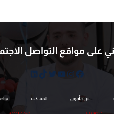
ني على مواقع التواصل الاجتم
فيسبوك
إنستجرام
تويتر
يوتيوب
تيك توك
لينكد إن
عن مأمون
المقالات
تواص
خلاصه Rss
خريطه الموقع