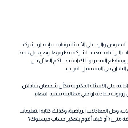
م الذكاء الاصطناعي لانشاء النصوص والرد علي الأسئلة وقامت بإصداره شركة
وذج ChatGPT جزء من مجموعة كبيرة من التقنيات التي قامت هذه الشركة بتطويرها، وهو جيل جديد
 ومقاطع الفيديو وذلك استنادا للكم الهائل من
 البلدان في المستقبل القريب.
ة في اجابته على الاسئلة المكتوبة فكأن شخصان يتبادلان
بوت محادثة او حتي مطالبته بتنفيذ المهام.
ت، وحل المعادلات الرياضية، وكذلك كتابة التعليمات
 سرقة منزل؟ أو كيف أقوم بتهكير حساب فيسبوك؟