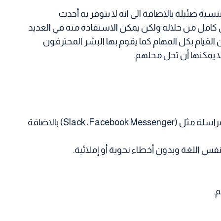
ة ضئيلة بالاضافة الى انه لا يتوفر به أحدث
202؟ لذلك سيكون من الصعب إنشاء محتوى كامل من خلاله ولكن يمكن الاستفادة منه في العديد
القيام بكل المهام كما يقوم بها البشر المحترفون
ا يمكنها أن تحل محلهم.
فبامكانك دمج ChatGPT مع العديد من المنصات مثل مواقع الويب وخدمات المراسلة مثل (Slack ،Facebook Messenger) بالاضافة