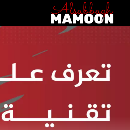
Ski
t
conten