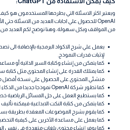
كيف يمكن الاستفادة من ChatGPT:
OpenAI للحصول علي اجابات العديد من الاسئلة حت
من المواقف وبكل سهولة، وهنا نوضح لكم العديد من الفوائد ا
لإثبات قدرات النموذج.
كما يتمكن من إنشاء وكتابة السير الذاتية أو مساع
كما يمتلك القدرة على إنشاء المحتوى مثل كتابة سين
منشئي المحتوى على الحصول على نسخة أفضل من نص
كما تطور شركة OpenAI نموذجا جديدا من الذكاء الاصطناعي قادرا على تحويل النص الي صور وبالتالي يستطيع انشاء مختلف الصور الإبداعية التي تتعلق بالنصوص.
كما يستطيع العمل على حل المسائل الرياضية 
كما يتمكن من كتابة النكت الابداعية فيمكنه تأليف
كما يقوم بشرح الموضوعات المعقدة بطريقة بس
كما يعمل على مساعدة الآخرين على كيفية التحضير
كما يوفر إنشاء محتوى بلغات متعددة في نفس ا