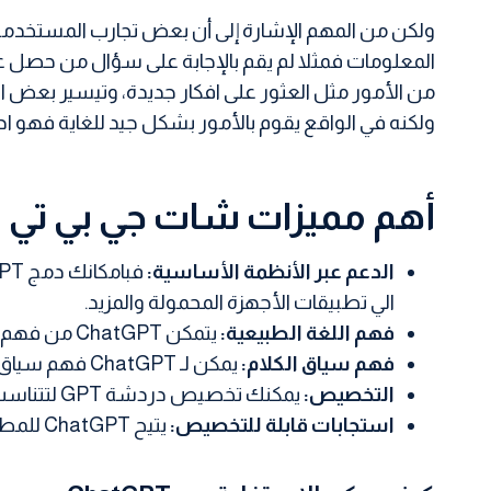
ولكن من المهم الإشارة إلى أن بعض تجارب المستخدمين 
من الأمور مثل العثور على افكار جديدة، وتيسير بعض الم
ولكنه في الواقع يقوم بالأمور بشكل جيد للغاية فهو اد
أهم مميزات شات جي بي تي (ChatGPT):
الدعم عبر الأنظمة الأساسية:
الي تطبيقات الأجهزة المحمولة والمزيد.
فهم اللغة الطبيعية:
يتمكن ChatGPT من فهم اللغة الطبيعية بالإضافة إلى الرد على استفسارات المستخدم بنفس اللغة وبدون أخطاء نحوية أو إملائية.
فهم سياق الكلام:
يمكن لـ ChatGPT فهم سياق المحادثة والرد علي المستخدم وفقا لها.
التخصيص:
يمكنك تخصيص دردشة GPT لتتناسب مع تفضيلات واهتمامات المستخدمين حسب تخصصك.
استجابات قابلة للتخصيص:
يتيح ChatGPT للمطورين تخصيص الاستجابات التي ينشئها النظام وفقا لاحتياجاتهم.